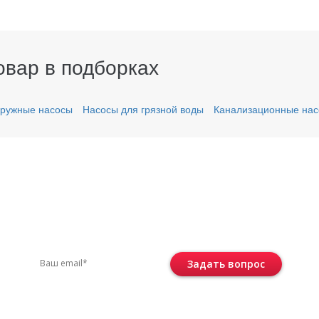
овар в подборках
ружные насосы
Насосы для грязной воды
Канализационные на
вас остались вопросы?
ите по телефону
+7 (495) 744-86-42
или остав
Задать вопрос
Консультация бесплатная и ни к че
не обязывает.