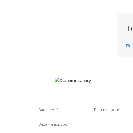
Т
Пог
У 
Звон