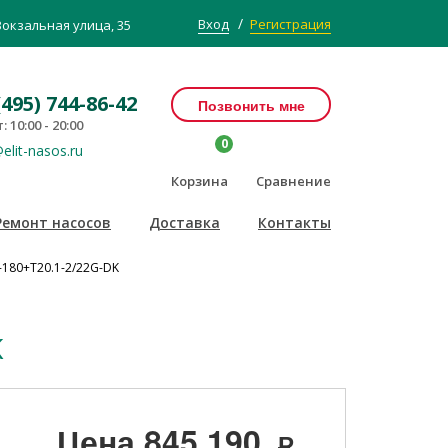
/
Вход
Регистрация
Вокзальная улица, 35
(495) 744-86-42
Позвонить мне
: 10:00 - 20:00
0
elit-nasos.ru
Корзина
Сравнение
Ремонт насосов
Доставка
Контакты
-180+T20.1-2/22G-DK
K
Цена
845 190
Р