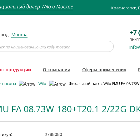
циальный дилер Wilo в Москве
Красногорск, 
+7 
род:
Москва
пн-пт
info@
ог продукции
О компании
Сферы применения
е насосы
Wilo
Фекальный насос Wilo EMU FA 08.73W
U FA 08.73W-180+T20.1-2/22G-D
тикул:
2788080