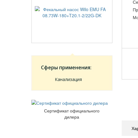
Се
Пр
Мо
Сферы применения:
Канализация
Сертификат официального
дилера
Ха