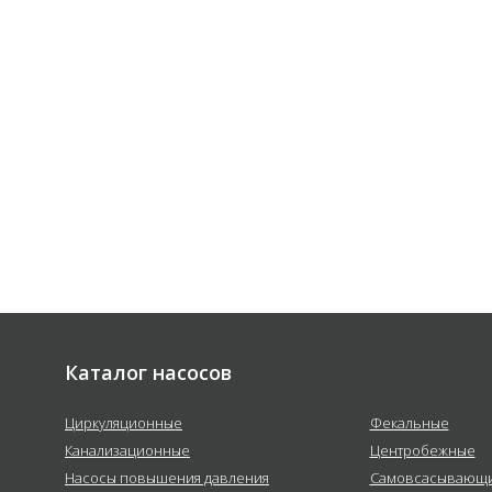
 соответствии с
политикой
е
Каталог насосов
Циркуляционные
Фекальные
Канализационные
Центробежные
Насосы повышения давления
Самовсасывающ