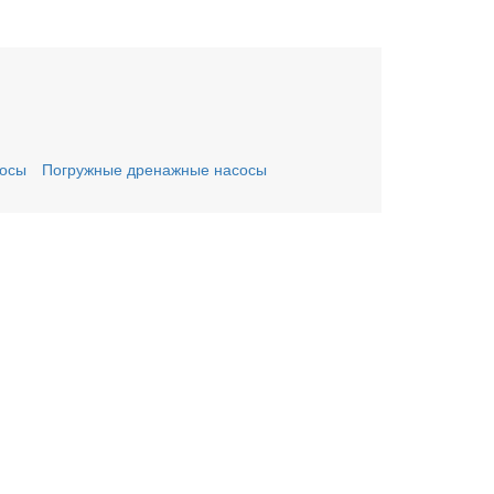
сосы
Погружные дренажные насосы
ьте заявку онлайн
му Вас