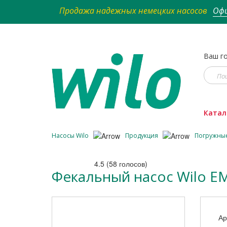
Продажа надежных немецких насосов
Офи
Ваш го
Катал
Насосы Wilo
Продукция
Погружны
4.5
(
58
голосов)
Фекальный насос Wilo EM
Ар