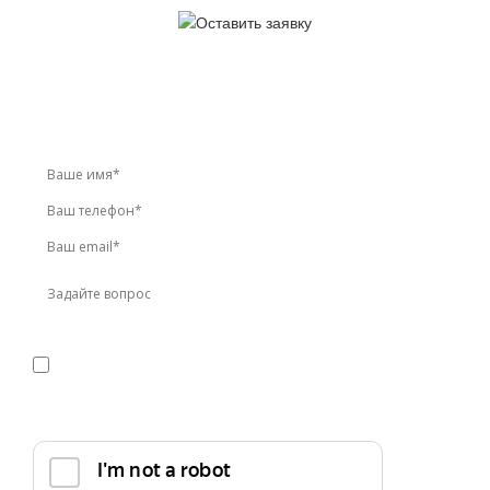
У вас остались вопросы?
Звоните по телефону
+7 (495) 744-86-42
или оставьте
заявку онлайн
Я даю
согласие
на обработку персональных данных в
соответствии с
политикой конфиденциальности
Прикрепить реквизиты или техническое задание