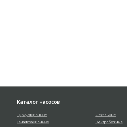
не обязывает.
 соответствии с
политикой
е
Каталог насосов
Циркуляционные
Фекальные
Канализационные
Центробежные