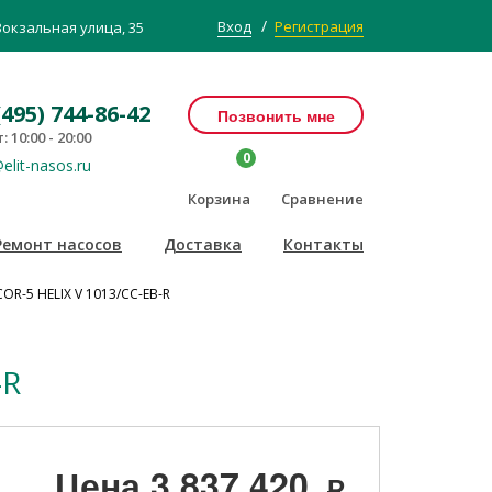
/
Вход
Регистрация
Вокзальная улица, 35
(495) 744-86-42
Позвонить мне
: 10:00 - 20:00
0
elit-nasos.ru
Корзина
Сравнение
Ремонт насосов
Доставка
Контакты
OR-5 HELIX V 1013/CC-EB-R
-R
Цена
3 837 420
Р