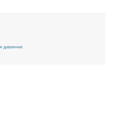
я давления
ьте заявку онлайн
му Вас