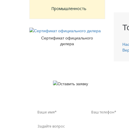
Промышленность
Т
Сертификат официального
дилера
Нас
Вер
У 
Звон