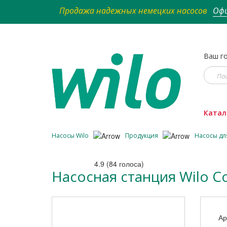
Продажа надежных немецких насосов
Офи
Ваш го
Катал
Насосы Wilo
Продукция
Насосы дл
4.9
(
84
голоса)
Насосная станция Wilo C
Ар