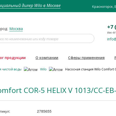
циальный дилер Wilo в Москве
Красногорск, 
+7 
род:
Москва
пн-пт
info@
ог продукции
О компании
Сферы применения
я чистой воды
Wilo
Насосная станция Wilo Comfort C
omfort COR-5 HELIX V 1013/CC-EB
тикул:
2785655