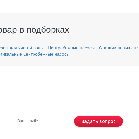
овар в подборках
осы для чистой воды
Центробежные насосы
Станции повышени
тикальные центробежные насосы
вас остались вопросы?
ите по телефону
+7 (495) 744-86-42
или остав
Задать вопрос
Консультация бесплатная и ни к че