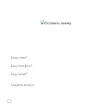
У вас остались вопросы?
Звоните по телефону
+7 (495) 744-86-42
или оставьте
заявку онлайн
Я даю
согласие
на обработку персональных данных в
соответствии с
политикой конфиденциальности