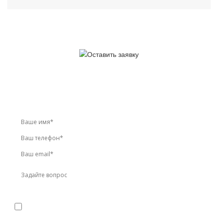
У вас остались вопросы?
Звоните по телефону
+7 (495) 744-86-42
или оставьте
заявку онлайн
Я даю
согласие
на обработку персональных данных в
соответствии с
политикой конфиденциальности