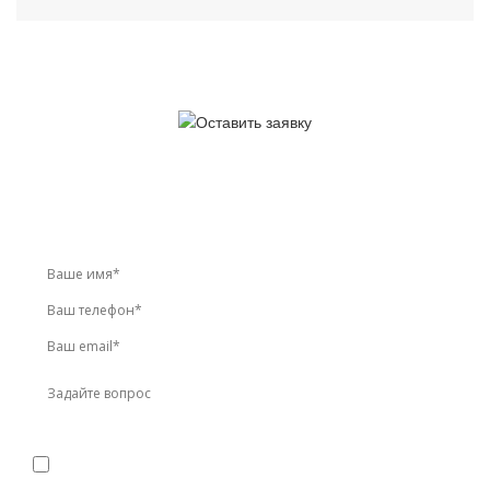
У вас остались вопросы?
Звоните по телефону
+7 (495) 744-86-42
или оставьте
заявку онлайн
Я даю
согласие
на обработку персональных данных в
соответствии с
политикой конфиденциальности