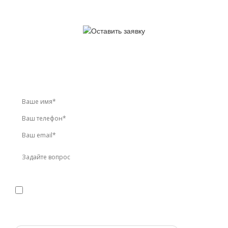
У вас остались вопросы?
Звоните по телефону
+7 (495) 744-86-42
или оставьте
заявку онлайн
Я даю
согласие
на обработку персональных данных в
соответствии с
политикой конфиденциальности
Прикрепить реквизиты или техническое задание