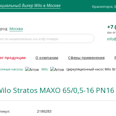
циальный дилер Wilo в Москве
Красногорск, 
+7 
род:
Москва
пн-пт
info@
ог продукции
О компании
Сферы применения
ионные насосы
Wilo
Циркуляционный насос Wilo Str
lo Stratos MAXO 65/0,5-16 PN16
тикул:
2186283