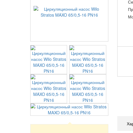
Се
Пр
Мо
Ха