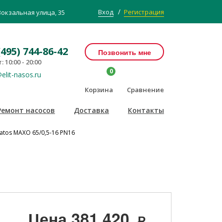
/
Вход
Регистрация
Вокзальная улица, 35
(495) 744-86-42
Позвонить мне
: 10:00 - 20:00
0
elit-nasos.ru
Корзина
Сравнение
Ремонт насосов
Доставка
Контакты
atos MAXO 65/0,5-16 PN16
Цена
381 420
Р