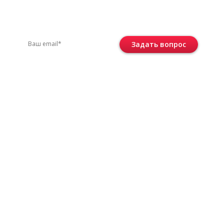
вас остались вопросы?
ите по телефону
+7 (495) 744-86-42
или остав
Задать вопрос
Консультация бесплатная и ни к че
не обязывает.
 соответствии с
политикой
е