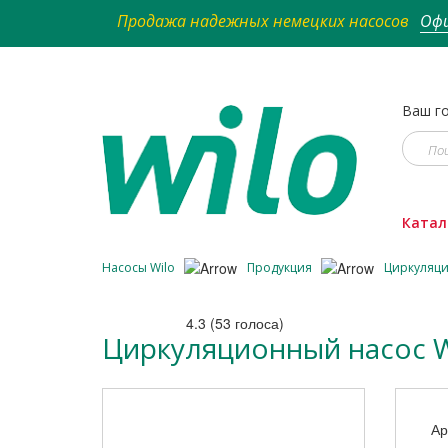
Продажа надежных немецких насосов
Офи
Ваш го
Катал
Насосы Wilo
Продукция
Циркуляц
4.3
(
53
голоса)
Циркуляционный насос Wi
Ар