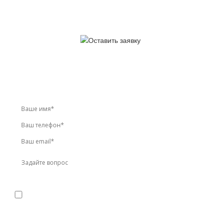
У вас остались вопросы?
Звоните по телефону
+7 (495) 744-86-42
или оставьте
заявку онлайн
Я даю
согласие
на обработку персональных данных в
соответствии с
политикой конфиденциальности
Прикрепить реквизиты или техническое задание