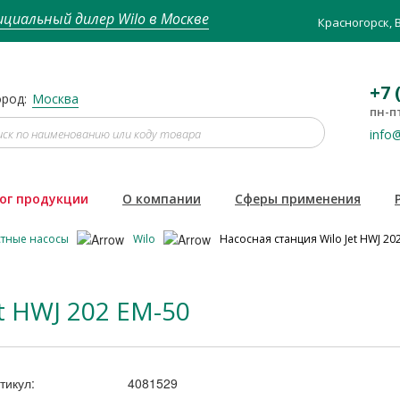
циальный дилер Wilo в Москве
Красногорск, 
+7 
род:
Москва
пн-пт
info@
ог продукции
О компании
Сферы применения
стные насосы
Wilo
Насосная станция Wilo Jet HWJ 20
t HWJ 202 EM-50
тикул:
4081529