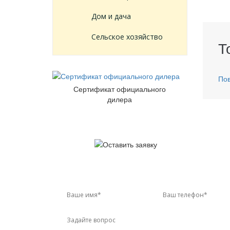
Дом и дача
Сельское хозяйство
Т
Пов
Сертификат официального
дилера
У 
Звон