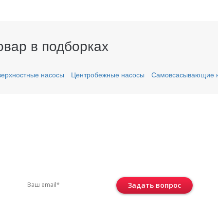
овар в подборках
ерхностные насосы
Центробежные насосы
Самовсасывающие 
вас остались вопросы?
ите по телефону
+7 (495) 744-86-42
или остав
Задать вопрос
Консультация бесплатная и ни к че