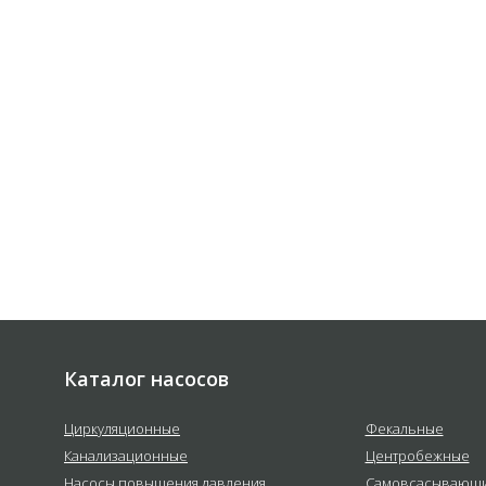
не обязывает.
 соответствии с
политикой
е
Каталог насосов
Циркуляционные
Фекальные
Канализационные
Центробежные
Насосы повышения давления
Самовсасывающ