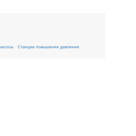
насосы
Станции повышения давления
ьте заявку онлайн
му Вас