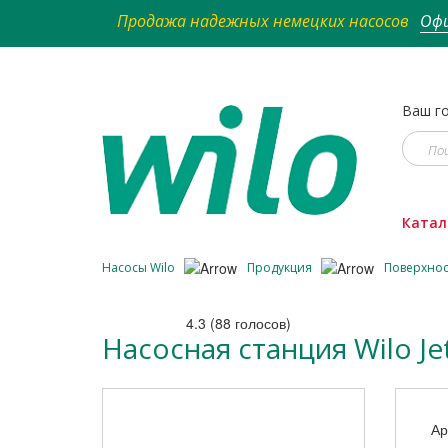
Продажа надежных немецких насосов
Офи
Ваш го
Катал
Насосы Wilo
Продукция
Поверхно
4.3
(
88
голосов)
Насосная станция Wilo Je
Ар