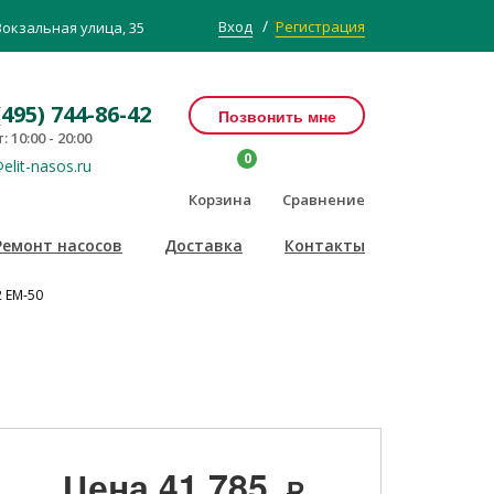
/
Вход
Регистрация
Вокзальная улица, 35
(495) 744-86-42
Позвонить мне
: 10:00 - 20:00
0
elit-nasos.ru
Корзина
Сравнение
Ремонт насосов
Доставка
Контакты
2 EM-50
Цена
41 785
Р