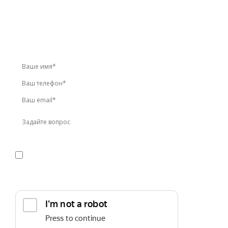
У вас остались вопросы?
Звоните по телефону
+7 (495) 744-86-42
или оставьте
заявку онлайн
Я даю
согласие
на обработку персональных данных в
соответствии с
политикой конфиденциальности
Прикрепить реквизиты или техническое задание