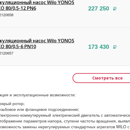
куляционный насос Wilo YONOS
O 80/0,5-12 PN6
227 250
Р
2120658
куляционный насос Wilo YONOS
O 80/0,5-6 PN10
173 430
Р
2120657
Смотреть все
кция и эксплуатационные возможности:
окрый ротор;
езьбовое или фланцевое подсоединение;
лектронно-коммутируемый электрический двигатель с автоматичес
тображение параметров напора, ступени частоты вращения, выяв
озможность замены нерегулируемых стандартных агрегатов WILO с 