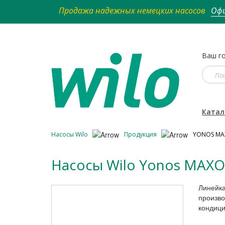
Продажа надежных немецких насосов
Офи
Ваш го
Катал
Насосы Wilo
Продукция
YONOS MA
Насосы Wilo Yonos MAXO
Линейка
произво
кондици