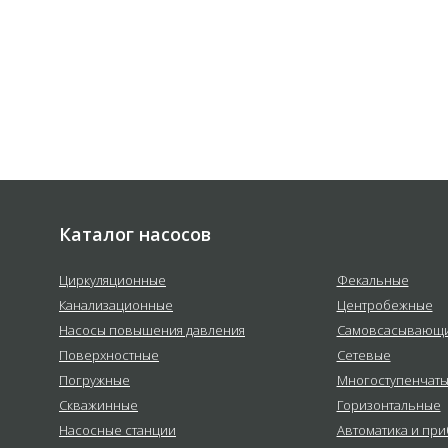
Каталог насосов
Циркуляционные
Фекальные
Канализационные
Центробежные
Насосы повышения давления
Самовсасывающ
Поверхностные
Сетевые
Погружные
Многоступенчат
Скважинные
Горизонтальные
Насосные станции
Автоматика и пр