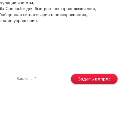
егуляции частоты;
ilo-Connector для быстрого электроподключения;
бобщенная сигнализация о неисправностях;
ростое управление.
вас остались вопросы?
ите по телефону
+7 (495) 744-86-42
или остав
Задать вопрос
Консультация бесплатная и ни к че
не обязывает.
 соответствии с
политикой
е