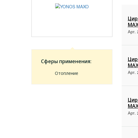
Цир
MAX
Арт. 
Цир
Сферы применения:
MAX
Арт. 
Отопление
Цир
MAX
Арт. 