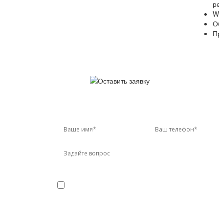
р
W
О
П
У 
Звон
Я даю
согласие
на обработку персональных данных в
конфиденциальности
Прикрепить реквизиты или техническое задани