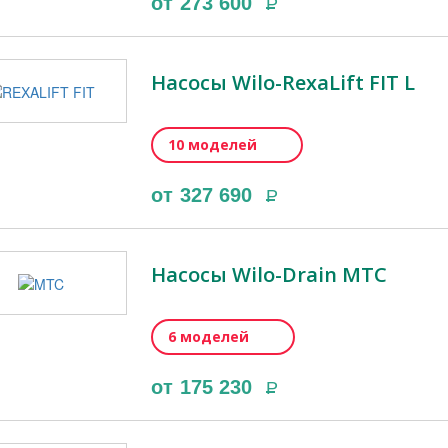
от
273 600
Р
Насосы Wilo-RexaLift FIT L
10 моделей
от
327 690
Р
Насосы Wilo-Drain MTC
6 моделей
от
175 230
Р