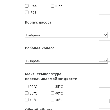
IP44
IP55
IP68
Корпус насоса
Рабочее колесо
Макс. температура
перекачиваемой жидкости
20°C
35°C
35°С
40°C
40°С
70°C
Общий объем