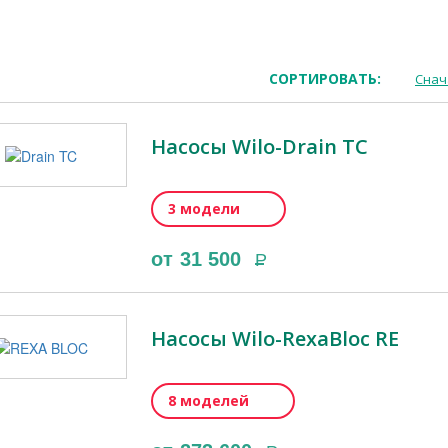
СОРТИРОВАТЬ:
Снач
Насосы Wilo-Drain TC
3 модели
от
31 500
Р
Насосы Wilo-RexaBloc RE
8 моделей