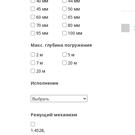
40 мм
44 мм
45 мм
50 мм
60 мм
65 мм
70 мм
80 мм
95 мм
100 мм
Макс. глубина погружения
2 м
5 м
7 м
20 м
20 м
Исполнение
Режущий механизм
1.4528,