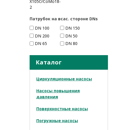
X105CrCoMo18-
2
Патрубок на всас. стороне DNs
DN 100
DN 150
DN 200
DN 50
DN 65
DN 80
Каталог
Циркуляционные насосы
Насосы повышения
давления
Поверхностные насосы
Погружные насосы