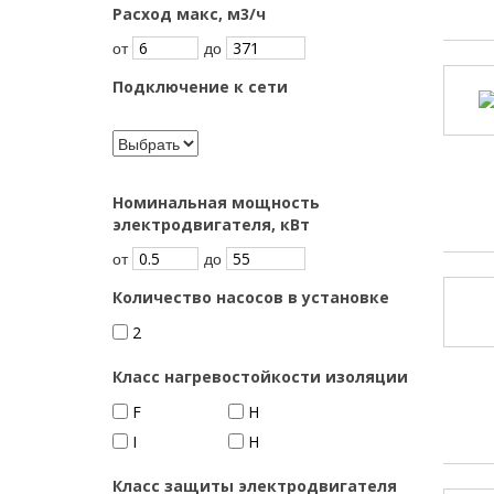
Расход макс, м3/ч
от
до
Подключение к сети
Номинальная мощность
электродвигателя, кВт
от
до
Количество насосов в установке
2
Класс нагревостойкости изоляции
F
H
I
Н
Класс защиты электродвигателя