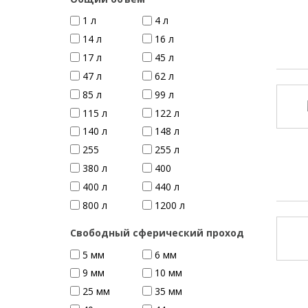
1 л
4 л
14 л
16 л
17 л
45 л
47 л
62 л
85 л
99 л
115 л
122 л
140 л
148 л
255
255 л
380 л
400
400 л
440 л
800 л
1200 л
Свободный сферический проход
5 мм
6 мм
9 мм
10 мм
25 мм
35 мм