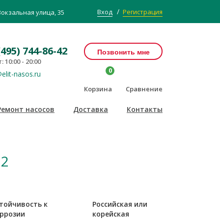
/
Вход
Регистрация
Вокзальная улица, 35
(495) 744-86-42
Позвонить мне
: 10:00 - 20:00
0
elit-nasos.ru
Корзина
Сравнение
Ремонт насосов
Доставка
Контакты
 2
тойчивость к
Российская или
ррозии
корейская