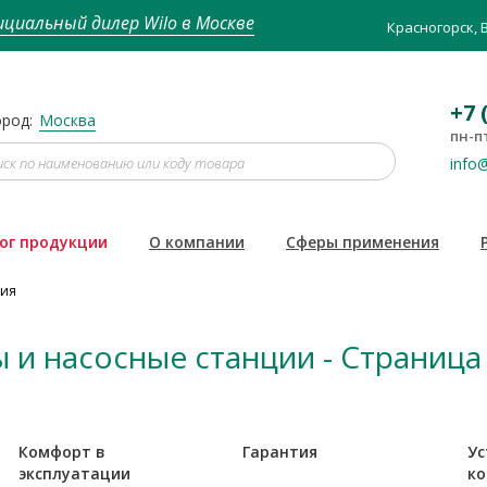
циальный дилер Wilo в Москве
Красногорск, 
+7 
род:
Москва
пн-пт
info@
ог продукции
О компании
Сферы применения
ция
и насосные станции - Страница
Комфорт в
Гарантия
Ус
эксплуатации
ко