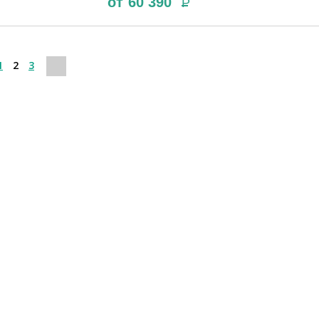
от
60 390
Р
1
2
3