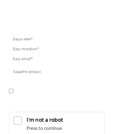
У вас остались вопросы?
Звоните по телефону
+7 (495) 744-86-42
или оставьте
заявку онлайн
Я даю
согласие
на обработку персональных данных в
соответствии с
политикой конфиденциальности
Прикрепить реквизиты или техническое задание