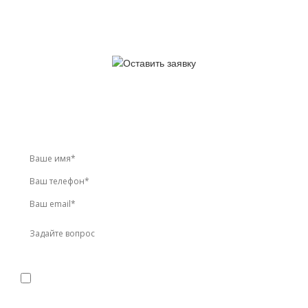
У вас остались вопросы?
Звоните по телефону
+7 (495) 744-86-42
или оставьте
заявку онлайн
Я даю
согласие
на обработку персональных данных в
соответствии с
политикой конфиденциальности