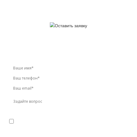
У вас остались вопросы?
Звоните по телефону
+7 (495) 744-86-42
или оставьте
заявку онлайн
Я даю
согласие
на обработку персональных данных в
соответствии с
политикой конфиденциальности
Прикрепить реквизиты или техническое задание