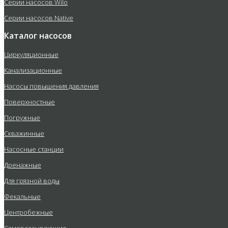
Серии насосов Wilo
Серии насосов Native
Каталог насосов
Циркуляционные
Канализационные
Насосы повышения давления
Поверхностные
Погружные
Скважинные
Насосные станции
Дренажные
Для грязной воды
Фекальные
Центробежные
Самовсасывающие