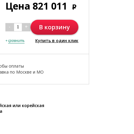
Цена
821 011
Р
В корзину
-
+
1
Купить в один клик
+
сравнить
обы оплаты
авка по Москве и МО
йская или корейская
а