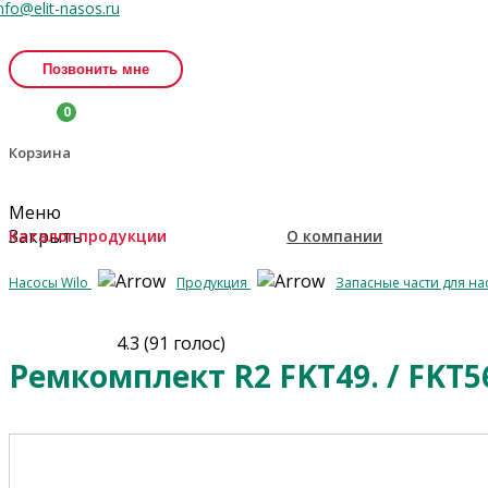
nfo@elit-nasos.ru
Позвонить мне
0
Корзина
Меню
Закрыть
Каталог продукции
О компании
Насосы Wilo
Продукция
Запасные части для н
4.3
(
91
голос)
Ремкомплект R2 FKT49. / FKT5