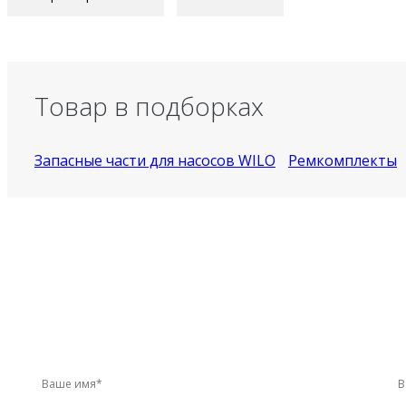
Товар в подборках
Запасные части для насосов WILO
Ремкомплекты
У вас остались вопросы?
Звоните по телефону
+7 (495) 744-86-42
ил