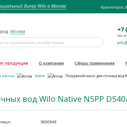
циальный дилер Wilo в Москве
Красногорск, 
+7 
род:
Москва
пн-пт
info@
ог продукции
О компании
Сферы применения
е насосы
Native
Погружной насос для сточных вод Wi
чных вод Wilo Native NSPP DS40/
тикул:
3600549