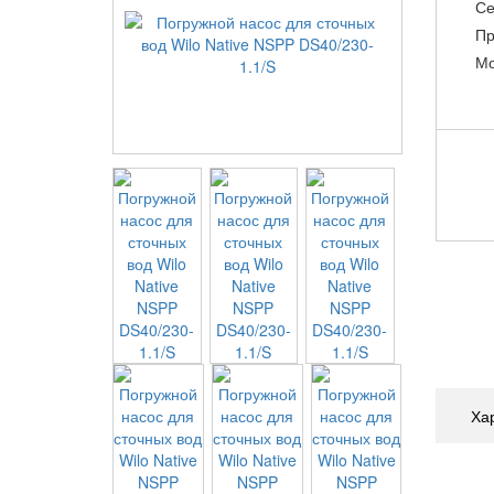
Се
Пр
Мо
Ха