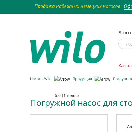
Продажа надежных немецких насосов
Офи
Ваш го
Катал
Насосы Wilo
Продукция
Погружны
5.0
(
1
голос)
Погружной насос для сто
Ар