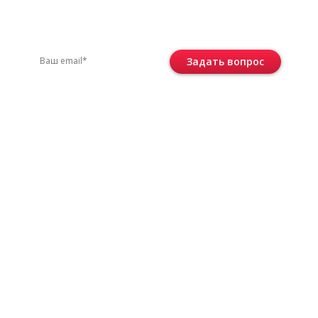
вас остались вопросы?
ите по телефону
+7 (495) 744-86-42
или остав
Задать вопрос
Консультация бесплатная и ни к че
не обязывает.
 соответствии с
политикой
е