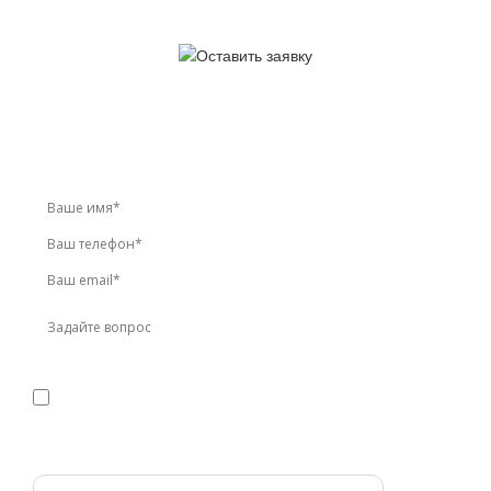
У вас остались вопросы?
Звоните по телефону
+7 (495) 744-86-42
или оставьте
заявку онлайн
Я даю
согласие
на обработку персональных данных в
соответствии с
политикой конфиденциальности
Прикрепить реквизиты или техническое задание