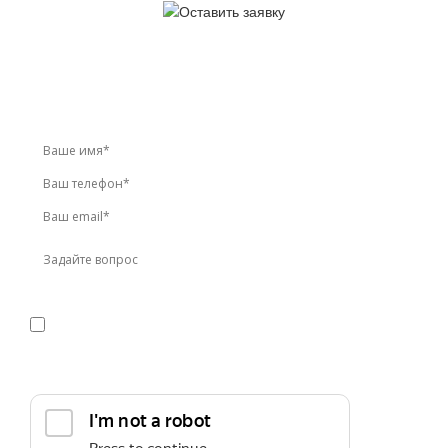
У вас остались вопросы?
Звоните по телефону
+7 (495) 744-86-42
или оставьте
заявку онлайн
Я даю
согласие
на обработку персональных данных в
соответствии с
политикой конфиденциальности
Прикрепить реквизиты или техническое задание