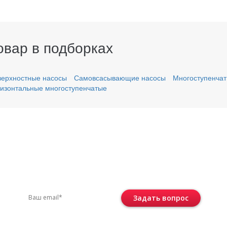
овар в подборках
ерхностные насосы
Самовсасывающие насосы
Многоступенчат
изонтальные многоступенчатые
вас остались вопросы?
ите по телефону
+7 (495) 744-86-42
или остав
Задать вопрос
Консультация бесплатная и ни к че