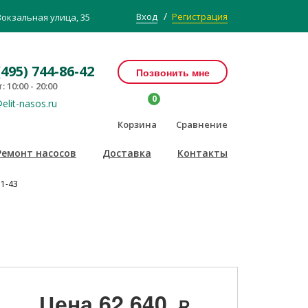
/
Вход
Регистрация
Вокзальная улица, 35
(495) 744-86-42
Позвонить мне
: 10:00 - 20:00
0
elit-nasos.ru
Корзина
Сравнение
Ремонт насосов
Доставка
Контакты
 1-43
Цена
62 640
Р