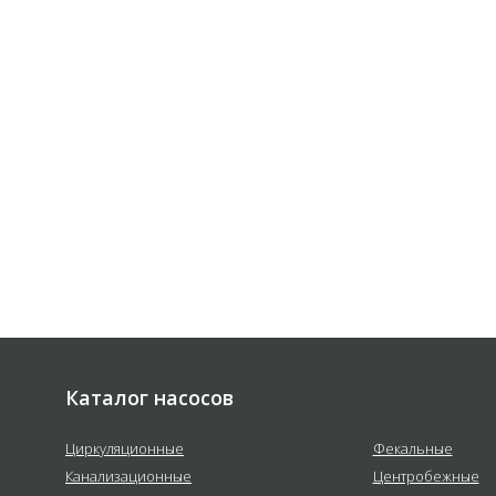
не обязывает.
 соответствии с
политикой
е
Каталог насосов
Циркуляционные
Фекальные
Канализационные
Центробежные