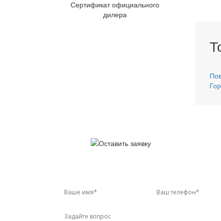
Сертификат официального
дилера
Т
Пов
Гор
У 
Звон