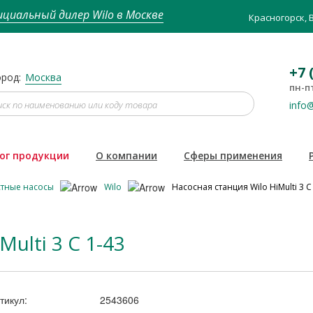
циальный дилер Wilo в Москве
Красногорск, 
+7 
род:
Москва
пн-пт
info@
ог продукции
О компании
Сферы применения
стные насосы
Wilo
Насосная станция Wilo HiMulti 3 C
ulti 3 C 1-43
тикул:
2543606