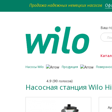
Продажа надежных немецких насосов
Офи
Ваш го
Катал
Насосы Wilo
Продукция
Поверхно
4.9
(
90
голосов)
Насосная станция Wilo HiM
Ар