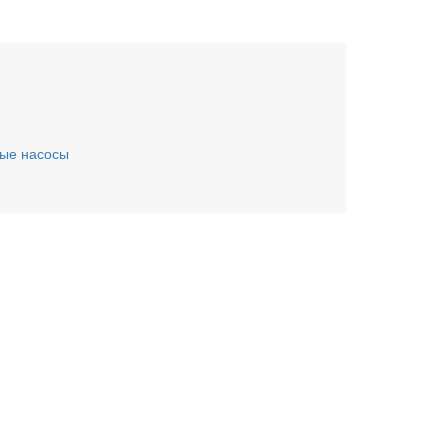
ые насосы
ьте заявку онлайн
му Вас