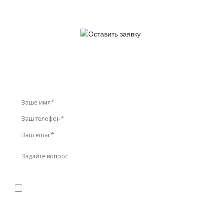
У вас остались вопросы?
Звоните по телефону
+7 (495) 744-86-42
или оставьте
заявку онлайн
Я даю
согласие
на обработку персональных данных в
соответствии с
политикой конфиденциальности
Прикрепить реквизиты или техническое задание