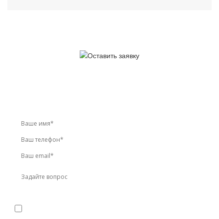
У вас остались вопросы?
Звоните по телефону
+7 (495) 744-86-42
или оставьте
заявку онлайн
Я даю
согласие
на обработку персональных данных в
соответствии с
политикой конфиденциальности