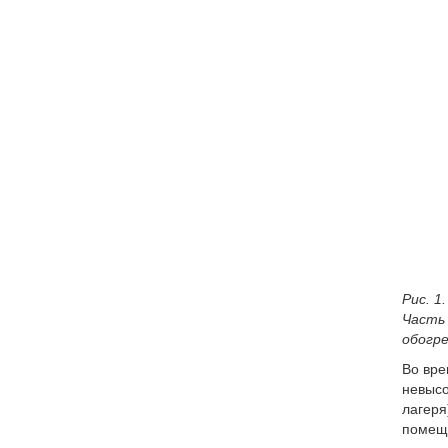
Рис. 1
Часть
обогр
Во вре
невысо
лагеря
помеще