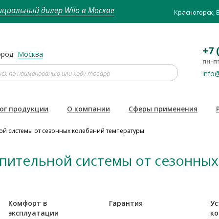
циальный дилер Wilo в Москве
Красногорск, 
+7 
род:
Москва
пн-пт
info@
ог продукции
О компании
Сферы применения
ой системы от сезонных колебаний температуры
пительной системы от сезонных
Комфорт в
Гарантия
Ус
эксплуатации
ко