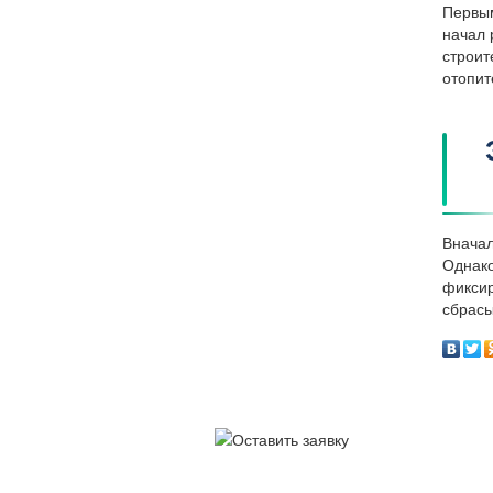
Первым
начал 
строит
отопит
Вначал
Однако
фиксир
сбрасы
У 