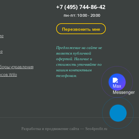
+7 (495) 744-86-42
пн-пт: 10:00 - 20:00
Перезвонить мне
ие
Предложение на сайте не
ые
является публичной
офертой. Наличие и
стоимость уточняйте по
иборы управления
нашим контактным
осов Wilo
телефонам.
Разработка и продвижение сайта —
Seo4profit.ru