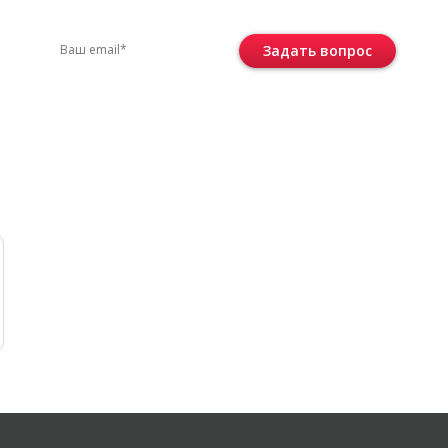
ните по телефону
+7 (495) 744-86-42
или оста
Задать вопрос
Консультация бесплатная и ни к че
не обязывает.
 в соответствии с
политикой
ние