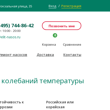
/
Вход
Регистрация
Вокзальная улица, 35
(495) 744-86-42
Позвонить мне
: 10:00 - 20:00
0
elit-nasos.ru
Корзина
Сравнение
Ремонт насосов
Доставка
Контакты
 колебаний температуры
тойчивость к
Российская или
ррозии
корейская