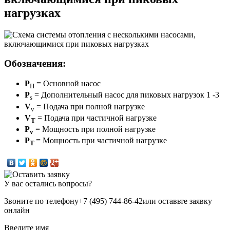
нагрузках
Обозначения:
P
= Основной насос
H
P
= Дополнительный насос для пиковых нагрузок 1 -3
s
V
= Подача при полной нагрузке
v
V
= Подача при частичной нагрузке
T
P
= Мощность при полной нагрузке
v
P
= Мощность при частичной нагрузке
T
У вас остались вопросы?
Звоните по телефону
+7 (495) 744-86-42
или оставьте заявку
онлайн
Введите имя