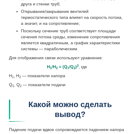
друга и стенки труб;
Открывание/закрывание вентилей
термостатического типа влияет на скорость потока,
а значит, и на сопротивление;
Поскольку сечение труб соответствует площади
сечения потока среды, изменение сопротивления
является квадратичным, а график характеристики
системы — параболическим.
Для отображения связи используют уравнение:
2
H
/
H
= (
Q
/
Q
)
, где
1
2
1
2
H
, H
— показатели напора
1
2
Q
, Q
— показатели подачи
1
2
Какой можно сделать
вывод?
Падение подачи вдвое сопровождается падением напора