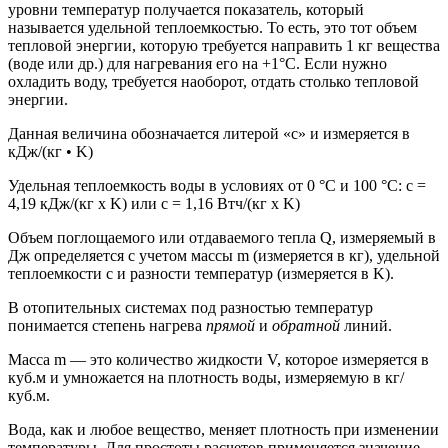
уровни температур получается показатель, который
называется удельной теплоемкостью. То есть, это тот объем
тепловой энергии, которую требуется направить 1 кг вещества
(воде или др.) для нагревания его на +1°C. Если нужно
охладить воду, требуется наоборот, отдать столько тепловой
энергии.
Данная величина обозначается литерой «c» и измеряется в
кДж/(кг • K)
Удельная теплоемкость воды в условиях от 0 °C и 100 °C: c =
4,19 кДж/(кг х K) или c = 1,16 Втч/(кг х K)
Объем поглощаемого или отдаваемого тепла Q, измеряемый в
Дж определяется с учетом массы m (измеряется в кг), удельной
теплоемкости c и разности температур (измеряется в K).
В отопительных системах под разностью температур
понимается степень нагрева
прямой
и
обратной
линий.
Масса m — это количество жидкости V, которое измеряется в
куб.м и умножается на плотность воды, измеряемую в кг/
куб.м.
Вода, как и любое вещество, меняет плотность при изменении
температуры. Для простоты расчетов применяется значение